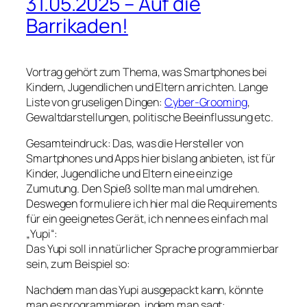
31.05.2025 – Auf die
Barrikaden!
Vortrag gehört zum Thema, was Smartphones bei
Kindern, Jugendlichen und Eltern anrichten. Lange
Liste von gruseligen Dingen:
Cyber-Grooming
,
Gewaltdarstellungen, politische Beeinflussung etc.
Gesamteindruck: Das, was die Hersteller von
Smartphones und Apps hier bislang anbieten, ist für
Kinder, Jugendliche und Eltern eine einzige
Zumutung. Den Spieß sollte man mal umdrehen.
Deswegen formuliere ich hier mal die Requirements
für ein geeignetes Gerät, ich nenne es einfach mal
„Yupi“:
Das Yupi soll in natürlicher Sprache programmierbar
sein, zum Beispiel so:
Nachdem man das Yupi ausgepackt kann, könnte
man es programmieren, indem man sagt: