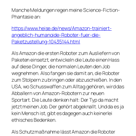
Manche Meldungen regen meine Science-Fiction-
Phantasie an:
https://www.heise.de/news/Amazon-trainiert-
angeblich-humanoide-Roboter-fuer-die-
Paketzustellung-10435144.html
Als Amazon die ersten Roboter zum Ausliefern von
Paketen einsetzt, entwickeln die Leute einen Hass
auf diese Dinger, die normalen Leuten den Job
wegnehmen. Also fangen sie damit an, die Roboter
zum Stolpern zu bringen oder abzuschießen. In den
USA, wo Schusswaffen zum Alltag gehören, wird das
Abballern von Amazon-Robotern zur neuen
Sportart. Die Leute denken halt: Der Typ da macht
jetzt meinen Job. Der gehört abgeknallt. Und da es ja
kein Mensch ist, gibt es dagegen auch keinerlei
ethisches Bedenken.
Als Schutzmaßnahme lässt Amazon die Roboter