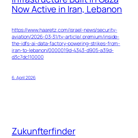
Now Active in Iran, Lebanon
https://www.haaretz.com/israel-news/security-
aviation/2026-03-31/ty-article/.premium/inside-
the-idfs-ai-data-factory-powering-strikes-from-
iran-to-lebanon/0000019d-4343-d905-a39d-
d3c7dc110000
6. April 2026
Zukunfterfinder