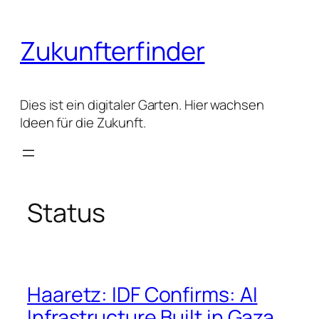
Zum
Inhalt
Zukunfterfinder
springen
Dies ist ein digitaler Garten. Hier wachsen
Ideen für die Zukunft.
Status
Haaretz: IDF Confirms: AI
Infrastructure Built in Gaza