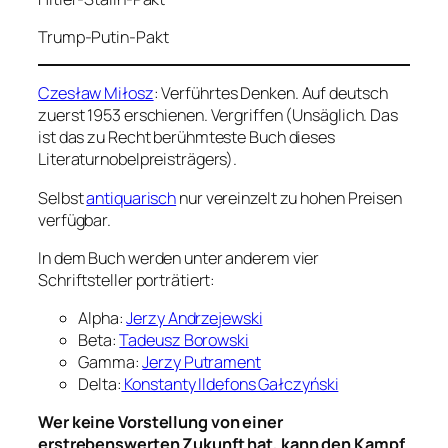
Trump-Putin-Pakt
Czesław Miłosz
: Verführtes Denken. Auf deutsch
zuerst 1953 erschienen. Vergriffen (Unsäglich. Das
ist das zu Recht berühmteste Buch dieses
Literaturnobelpreisträgers).
Selbst
antiquarisch
nur vereinzelt zu hohen Preisen
verfügbar.
In dem Buch werden unter anderem vier
Schriftsteller porträtiert:
Alpha:
Jerzy Andrzejewski
Beta:
Tadeusz Borowski
Gamma:
Jerzy Putrament
Delta:
Konstanty Ildefons Gałczyński
Wer keine Vorstellung von einer
erstrebenswerten Zukunft hat, kann den Kampf