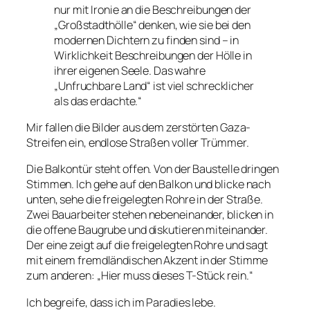
nur mit Ironie an die Beschreibungen der
„Großstadthölle“ denken, wie sie bei den
modernen Dichtern zu finden sind – in
Wirklichkeit Beschreibungen der Hölle in
ihrer eigenen Seele. Das wahre
„Unfruchbare Land“ ist viel schrecklicher
als das erdachte.“
Mir fallen die Bilder aus dem zerstörten Gaza-
Streifen ein, endlose Straßen voller Trümmer.
Die Balkontür steht offen. Von der Baustelle dringen
Stimmen. Ich gehe auf den Balkon und blicke nach
unten, sehe die freigelegten Rohre in der Straße.
Zwei Bauarbeiter stehen nebeneinander, blicken in
die offene Baugrube und diskutieren miteinander.
Der eine zeigt auf die freigelegten Rohre und sagt
mit einem fremdländischen Akzent in der Stimme
zum anderen: „Hier muss dieses T-Stück rein.“
Ich begreife, dass ich im Paradies lebe.