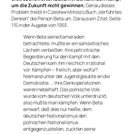
um die Zukunft nicht gewinnen.
Genau dieses
Problem treibt in Czesław Miłoszs Buch „Verführtes
Denken“ die Person Beta um. Daraus ein Zitat, Seite
115 in der Augabe von 1953:
Wenn Beta seine Kameraden
betrachtete, mußte er ein sarkastisches
Lächeln verbeißen. Ihre patriotische
Begeisterung für den Kampf mit den
Deutschen kam ihm reichlich irrational
vor. Kämpfen – freilich, aber wofür?
Niemand unter der Jugend glaubte an die
Demokratie. … Ihre Denkoperationen
waren nebelhaft. Das polnische Volk
wurde vom deutschen Volk unterdrückt,
also mußte man kämpfen. Wenn Beta
einwarf, daß dies nur heiße, dem
deutschen Nationalismus den
polnischen Nationalismus
entgegenzustellen, zuckten seine